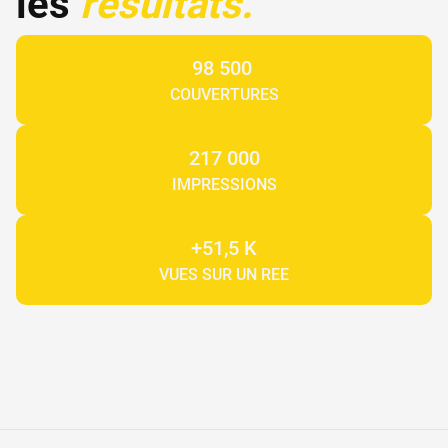
les 
résultats.
98 500 
COUVERTURES
217 000
IMPRESSIONS
+51,5 K
VUES SUR UN REE