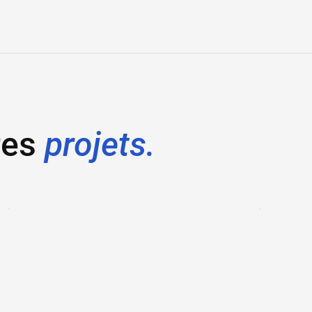
res
projets.