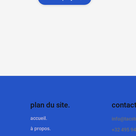
plan du site.
contact
accueil.
info@tacst
à propos.
+32 495 94