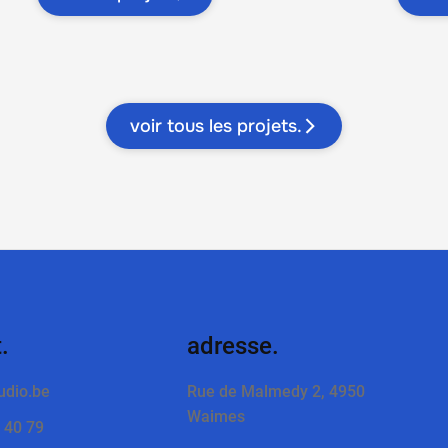
voir tous les projets.
.
adresse.
udio.be
Rue de Malmedy 2, 4950
Waimes
 40 79